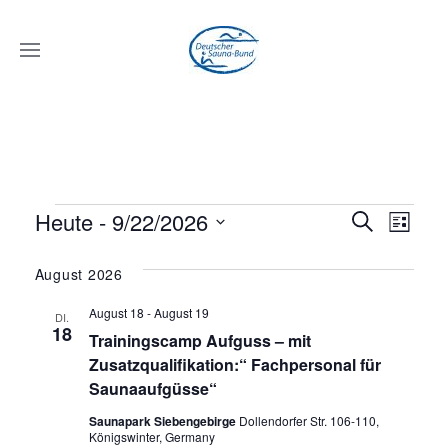
VERANSTALTUNGEN
VERANS
VER
Heute
 - 
9/22/2026
Suche
Liste
ANSI
Datum
SUCHE
wählen.
August 2026
NAVI
UND
August 18
-
August 19
DI.
ANSICHT
18
Trainingscamp Aufguss – mit
NAVIGAT
Zusatzqualifikation:“ Fachpersonal für
Saunaaufgüsse“
Saunapark Siebengebirge
Dollendorfer Str. 106-110,
Königswinter, Germany