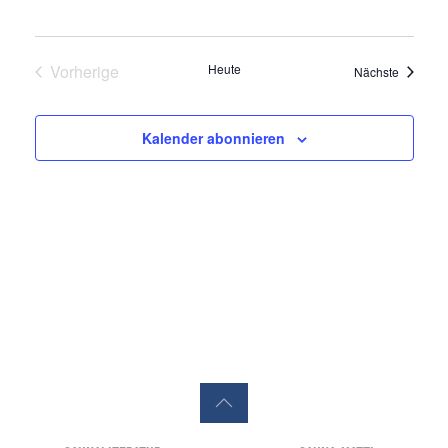
Vorherige
Heute
Veransta
Nächste
Veranstaltungen
Kalender abonnieren