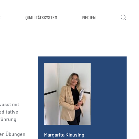
E
QUALITÄTSSYSTEM
MEDIEN
wusst mit
ditative
nführung
nten Übungen
Margarita Klausing