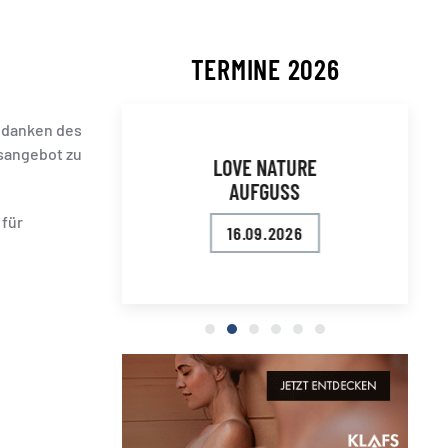
TERMINE 2026
Gedanken des
sangebot zu
LOVE NATURE
AUFGUSS
 für
16.09.2026
Webinar: NEU überarbeitete Rich
Love Nature Aufguss
Fachpersonal für Saunauf
Showtime
Trainingscamp
Saunameister Le