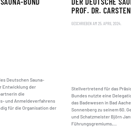
 SAUNA-BUND
DER DEUTSCHE SAU
PROF. DR. CARSTE
GESCHRIEBEN AM
25. APRIL 2024
.
e des Deutschen Sauna-
r Entwicklung der
Stellvertretend für das Präs
artnerin die
Bundes nutzte eine Delegati
gs- und Anmeldeverfahrens
das Badewesen in Bad Aachen
dig für die Organisation der
Sonnenberg zu seinem 60. Ge
und Schatzmeister Björn Jan
Führungsgremiums,...