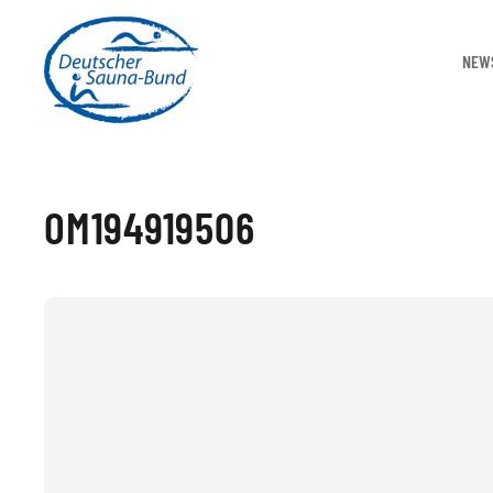
NEW
OM194919506