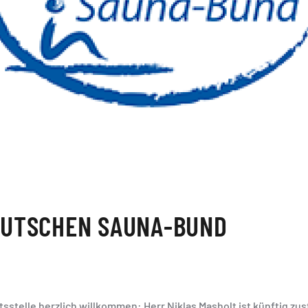
EUTSCHEN SAUNA-BUND
stelle herzlich willkommen: Herr Niklas Masholt ist künftig zustä